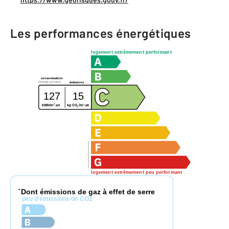
Les performances énergétiques
logement extrêmement performant
consommation
(énergie primaire)
émissions
127
15
2
2
kg CO
/m
.an
kWh/m
.an
2
logement extrêmement peu performant
Dont émissions de gaz à effet de serre
*
peu d'émissions de CO2