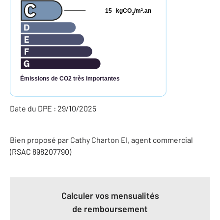
15
kgCO
/m
.an
2
2
Émissions de CO2 très importantes
Date du DPE : 29/10/2025
Bien proposé par
Cathy
Charton
EI
, agent commercial
(RSAC 898207790)
Calculer vos mensualités
de remboursement