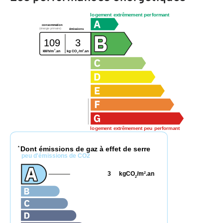
logement extrêmement performant
consommation
(énergie primaire)
émissions
109
3
2
2
kWh/m
.an
kg CO
/m
.an
2
logement extrêmement peu performant
Dont émissions de gaz à effet de serre
*
peu d'émissions de CO2
3
kgCO
/m
.an
2
2